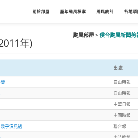
關於部屋
歷年颱風檔案
颱風統計
各地瞬
颱風部屋 >
侵台颱風新聞剪
 2011年)
出處
再變
自由時報
次
自由時報
中華日報
中國時報
：幾乎沒見過
聯合報
完
中時晚報