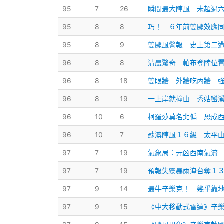
95
7
26
瞬間最大陣風 未超過
95
8
8
巧！ ６年前雙颱效應
95
8
9
雙颱風警報 史上第二
96
8
8
清晨驚奇 帕布登陸位
96
8
18
雙眼牆 外牆吃內牆 
96
8
19
一上岸就撞山 秀姑巒
96
10
6
柯羅莎莫名北偏 恐成
96
10
7
蘇澳陣風１６級 太平
97
7
19
氣象局：元凶西南氣流
97
7
19
預報失靈暴雨淹台奪１
97
9
14
最牛辛樂克！ 幾乎靠
97
9
15
《中大移動式雷達》辛