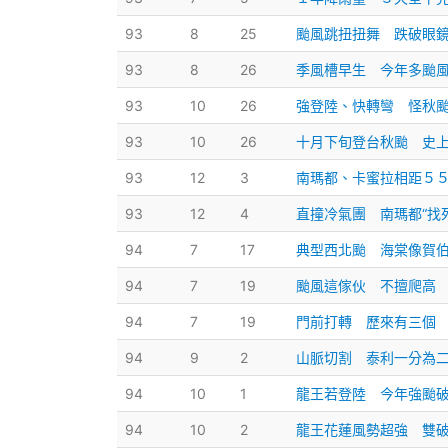
93
8
25
颱風跳扭扭舞 跌破眼
93
8
26
季風槽早生 今年多颱
93
10
26
強登陸、快轉彎 怪秋
93
10
26
十月下旬登台秋颱 史上
93
12
3
南瑪都、卡蜜拉相距５
93
12
4
直撞冷氣團 南瑪都“找死
94
7
17
典型西北颱 海棠像賀
94
7
19
颱風這傢伙 不擅爬高
94
7
19
門前打轉 歷來有三個
94
9
2
山脈切割 泰利一分為
94
10
1
龍王若登陸 今年強颱
94
10
2
龍王花蓮風勢超強 雙