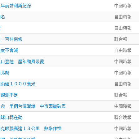
六年前碧利斯紀錄
中國時報
同名
自由時報
遭
自由時報
置一直往南修
聯合報
強度不會減
自由時報
溪口登陸 歷年颱風最愛
中國時報
西北颱
中國時報
山雨破１０００毫米
自由時報
 觀測不足
聯合報
３命 半個台灣灌爆 中市雨量破表
中國時報
地球自轉在動
聯合晚報
樂克眼牆高達１３公里 熱塔作怪
中國時報