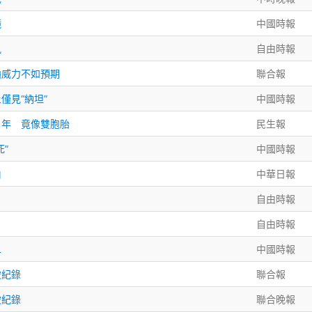
鏡
中國時報
風
自由時報
颱威力不如預期
聯合報
僅見“納坦”
中國時報
５年 竟像雙胞胎
民生報
”
中國時報
伯
中華日報
自由時報
自由時報
二
中國時報
破紀錄
聯合報
破紀錄
聯合晚報