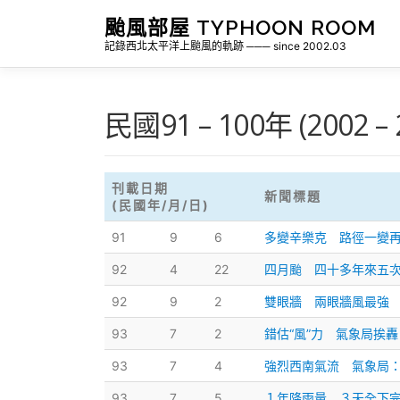
跳
颱風部屋 TYPHOON ROOM
至
記錄西北太平洋上颱風的軌跡 ─── since 2002.03
主
要
內
容
民國91 – 100年 (2002 –
刊載日期
新聞標題
(民國年/月/日)
91
9
6
多變辛樂克 路徑一變
92
4
22
四月颱 四十多年來五
92
9
2
雙眼牆 兩眼牆風最強
93
7
2
錯估“風”力 氣象局挨轟
93
7
4
強烈西南氣流 氣象局
93
7
5
１年降雨量 ３天全下