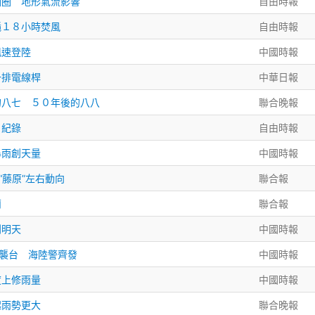
圈圈 地形氣流影響
自由時報
颳１８小時焚風
自由時報
飆速登陸
中國時報
一排電線桿
中華日報
的八七 ５０年後的八八
聯合晚報
日紀錄
自由時報
暴雨創天量
中國時報
“藤原”左右動向
聯合報
蘭
聯合報
到明天
中國時報
力襲台 海陸警齊發
中國時報
度上修雨量
中國時報
起雨勢更大
聯合晚報