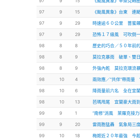
97
9
15
《颱風異象》辛樂克轉
97
9
15
《颱風異象》台東 連
97
9
29
時速逾６０公里 薔蜜
97
9
29
恐怖１７級風 可吹倒
98
8
8
歷史的巧合／５０年前
98
8
9
莫拉克暴雨 破單、雙
98
8
9
外強內乾 莫拉克環流
98
10
4
兩效應／“共伴”帶雨量 
98
10
6
降雨量前六名 全在宜
98
10
13
芭瑪甩尾 宜蘭豪大雨
99
9
1
“南修”消風 萊羅克接
99
9
20
雷雨胞猛轟 氣象局三
99
10
18
梅姬近２０年最強 今