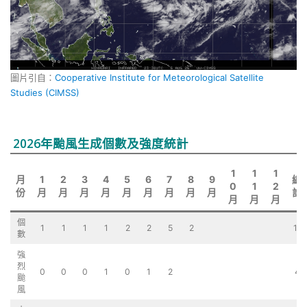
圖片引自：
Cooperative Institute for Meteorological Satellite
Studies (CIMSS)
2026年颱風生成個數及強度統計
1
1
1
月
1
2
3
4
5
6
7
8
9
總
0
1
2
份
月
月
月
月
月
月
月
月
月
計
月
月
月
個
1
1
1
1
2
2
5
2
15
數
強
烈
0
0
0
1
0
1
2
4
颱
風