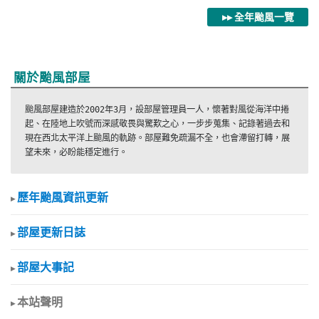
▸▸ 全年颱風一覽
關於颱風部屋
颱風部屋建造於2002年3月，設部屋管理員一人，懷著對風從海洋中捲
起、在陸地上吹號而深感敬畏與驚歎之心，一步步蒐集、記錄著過去和
現在西北太平洋上颱風的軌跡。部屋難免疏漏不全，也會滯留打轉，展
望未來，必盼能穩定進行。
歷年颱風資訊更新
▸
部屋更新日誌
▸
部屋大事記
▸
本站聲明
▸