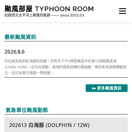
跳
颱風部屋 TYPHOON ROOM
至
選單
主
記錄西北太平洋上颱風的軌跡 ─── since 2002.03
要
內
容
關於部屋
歷年颱風檔案
颱風統計
最新颱風資訊
2026.8.6
各地瞬間風速紀錄
侵台颱風新聞剪報
氣象相關資源
位在威克島附近海面的低壓，於昨天下午2時發展為今年第15號颱風昌鴻
(CHAN-HOM)，正向北移動。昌鴻的雲系結構仍需組織，預估未來其將轉偏西
北，往日本東方海面一帶前進。
▸▸ 更多颱風資訊
氣象單位颱風動態
202613 白海豚 (DOLPHIN / 12W)