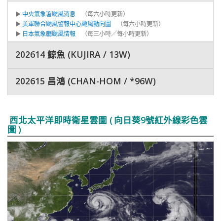
▶
中央氣象署颱風消息
（每六小時更新）
▶
美軍聯合颱風警報中心颱風動向圖
（每六小時更新）
▶
日本氣象廳颱風情報
（每三小時／每小時更新）
202614 鯨魚 (KUJIRA / 13W)
202615 昌鴻 (CHAN-HOM / *96W)
西北太平洋即時衛星雲圖 (
向日葵9號紅外線彩色雲
圖
)