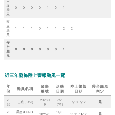
中
度
0
0
0
0
1
0
1
2
颱
風
輕
度
1
1
1
0
1
1
2
2
9
颱
風
侵
台
0
0
0
0
0
0
1
1
颱
風
近三年發佈陸上警報颱風一覽
年
國際
活動
陸上警報
侵台颱風
颱風名稱
份
編號
日期
日期
判定
20
20260
7/2-
巴威 (BAVI)
7/10-7/12
是
26
9
7/13
20
鳳凰 (FUNG-
11/6-
202526
11/11-11/12
是