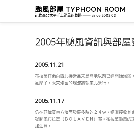
跳
颱風部屋 TYPHOON ROOM
至
記錄西北太平洋上颱風的軌跡 ─── since 2002.03
主
要
內
容
2005年颱風資訊與部
2005.11.21
布拉萬在偏向西北接近呂宋島陸地以前已經開始減弱
氣壓了，未來殘留的環流將朝東北進行。
2005.11.17
仍在菲律賓東方海面發展多時的２４ｗ，逐漸接收其
號颱風布拉萬（ＢＯＬＡＶＥＮ）囉。布拉萬颱風的
加注意。