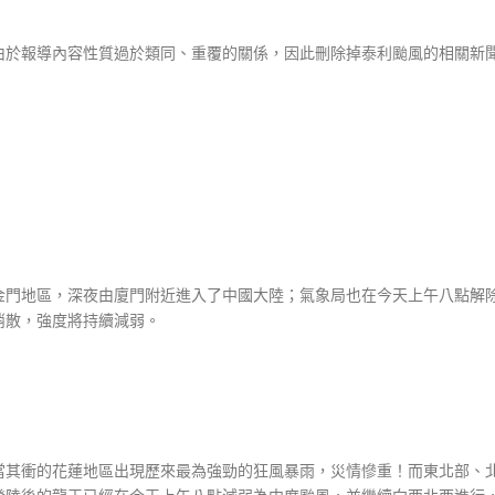
由於報導內容性質過於類同、重覆的關係，因此刪除掉泰利颱風的相關新
！
金門地區，深夜由廈門附近進入了中國大陸；氣象局也在今天上午八點解
消散，強度將持續減弱。
當其衝的花蓮地區出現歷來最為強勁的狂風暴雨，災情慘重！而東北部、