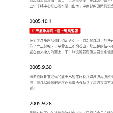
部及西北部沿海一帶自昨天深夜以後也是風雨不斷。
上午十時中心則由濁水溪口出海；中南部的風雨情況
2005.10.1
中央氣象局海上陸上颱風警報
在太平洋高壓增強的穩定導引下，強烈颱風龍王加快
佈了陸上警報。衛星雲圖上能夠看出，龍王整體結構
置在台東東方海面上，下午以後隨著颱風主要雲系慢
2005.9.30
環流範圍相當迷你的龍王已經在昨晚八時增強為強烈
間，颱風以緩慢的速度逐漸偏西移動到了琉球東南方
響！
2005.9.28
丹瑞在昨天中午過後登陸越南以後，已經於今日八時