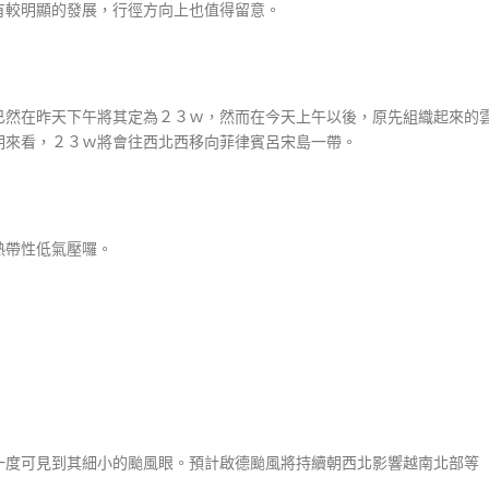
有較明顯的發展，行徑方向上也值得留意。
已然在昨天下午將其定為２３ｗ，然而在今天上午以後，原先組織起來的
期來看，２３ｗ將會往西北西移向菲律賓呂宋島一帶。
熱帶性低氣壓囉。
一度可見到其細小的颱風眼。預計啟德颱風將持續朝西北影響越南北部等