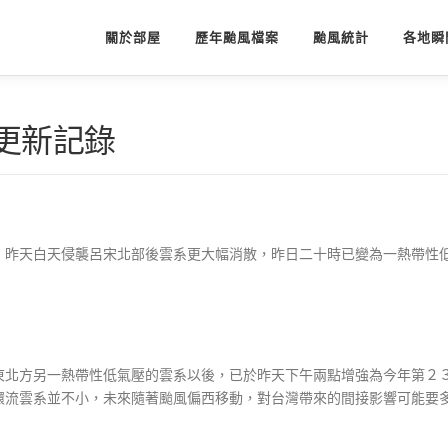
關於部屋
歷年颱風檔案
颱風統計
各地瞬
屋更新記錄
，昨天白天侵襲呂宋北部後雲系更大幅消散，昨日二十時已變為一熱帶性
東北方另一熱帶性低氣壓的雲系以後，已於昨天下午兩點增強為今年第２
環流雲系並不小，未來隨著颱風偏西移動，對台灣帶來的間接影響可能要