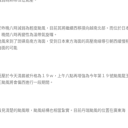
於昨晚八時減弱為輕度颱風，目前其將繼續西移撲向越南北部。而位於日
，晚間八時再變性為溫帶氣旋囉。
颱風來到了琉磺島南方海面，受到日本東方海面的高壓南緣導引朝西緩慢
海面的可能
低壓於今天清晨被升格為１９ｗ，上午八點再增強為今年第１９號颱風龍
王颱風將會偏西進行一段期間。
看見清楚的颱風眼，颱風結構也相當紮實。目前丹瑞颱風的位置在廣東海