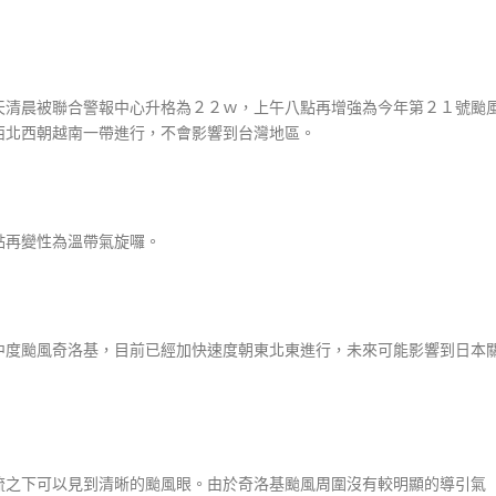
天清晨被聯合警報中心升格為２２ｗ，上午八點再增強為今年第２１號颱
西北西朝越南一帶進行，不會影響到台灣地區。
點再變性為溫帶氣旋囉。
中度颱風奇洛基，目前已經加快速度朝東北東進行，未來可能影響到日本
流之下可以見到清晰的颱風眼。由於奇洛基颱風周圍沒有較明顯的導引氣