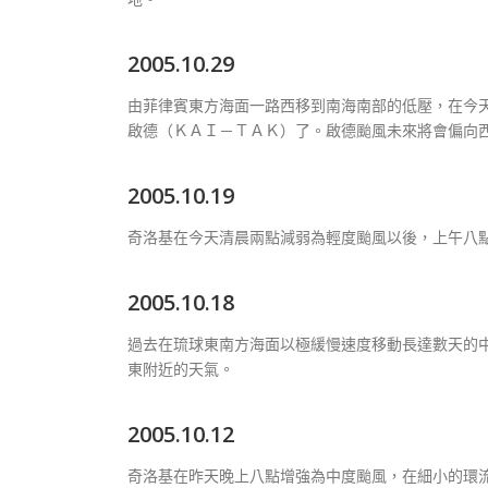
2005.10.29
由菲律賓東方海面一路西移到南海南部的低壓，在今
啟德（ＫＡＩ－ＴＡＫ）了。啟德颱風未來將會偏向
2005.10.19
奇洛基在今天清晨兩點減弱為輕度颱風以後，上午八
2005.10.18
過去在琉球東南方海面以極緩慢速度移動長達數天的
東附近的天氣。
2005.10.12
奇洛基在昨天晚上八點增強為中度颱風，在細小的環