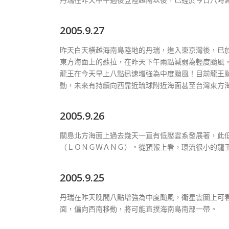
2005.9.27
昨天白天橫越海南島陸地的丹瑞，進入東京灣後，已
東方海面上的蘇拉，在昨天下午兩點減弱為輕度颱風
龍王在今天早上八點迅速增強為中度颱風！目前龍王
動，未來有持續向西靠近琉球附近海面甚至台灣東方
2005.9.26
關島北方海面上過去幾天一直有低壓雲系發展著，此
（ＬＯＮＧＷＡＮＧ）。從預報上看，環流很小的龍
2005.9.25
丹瑞在昨天晚間八點增強為中度颱風，衛星雲圖上可
面，偏向西南移動，將可能直撲海南島南部一帶。