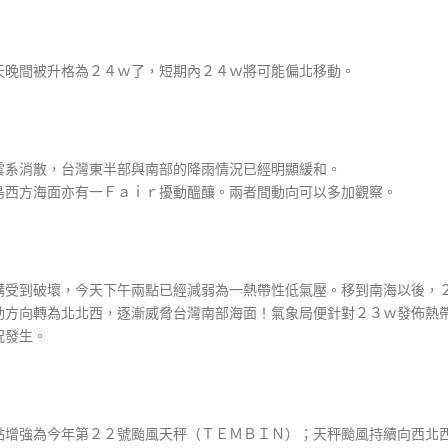
天晚間被升格為２４ｗ了，短期內２４ｗ將可能偏北移動。
雲系消散，台灣東半部與南部的降雨情況已經明顯緩和。
島西方海面亦有一Ｆａｉｒ擾動醞釀。兩者間動向可以多加觀察。
構受到破壞，今天下午兩點已經減弱為一熱帶性低氣壓。移到南海以後，
動方向轉為北北西，逐漸威脅台灣南部海面！氣象局便針對２３ｗ發佈熱
況發生。
點增強為今年第２２號颱風天秤（ＴＥＭＢＩＮ）；天秤颱風持續向西北