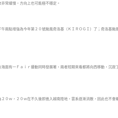
會非常緩慢，方向上也可能極不穩定。
下午兩點增強為今年第２０號颱風奇洛基（ＫＩＲＯＧＩ）了；奇洛基颱
方海面有一Ｆａｉｒ擾動同時發展著，兩者短期來看都將向西移動，沉寂
為２０ｗ，２０ｗ在不久後即進入越南陸地，雲系逐漸消散，因此也不會