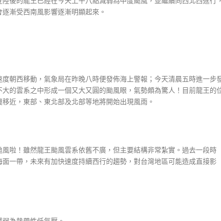
登陸後的龍王已經在今天上午八點減弱為中度颱風，並繼續向西北西進行
會逐漸受西南風影響逐漸明顯起來。
速度朝西移動，氣象局在昨晚八時便發佈海上警報；今天清晨五時進一步
不大的雲系之中形成一個又大又圓的颱風眼，氣勢頗為驚人！目前龍王的
慢移近，東部、東北部及北部等地將開始出現風雨。
颱風啦！雖然龍王颱風雲系依舊不廣，但主要結構非常紮實。過去一段時
海面一帶，未來有加快速度持續西行的趨勢，對台灣地區可能造成直接影
減弱為熱帶性低氣壓。