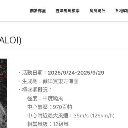
關於部屋
歷年颱風檔案
颱風統計
各地瞬
LOI)
．活動日期：
2025/9/24-2025/9/29
．生成地：菲律賓東方海面
．極盛期概況：
強度：中度颱風
中心氣壓：970百帕
中心附近最大風速：35m/s (126km/h)
相當風級：12級風