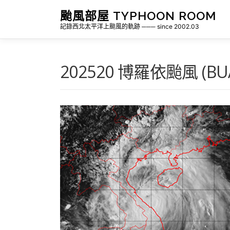
跳
颱風部屋 TYPHOON ROOM
至
記錄西北太平洋上颱風的軌跡 ─── since 2002.03
主
要
內
容
202520 博羅依颱風 (BUA