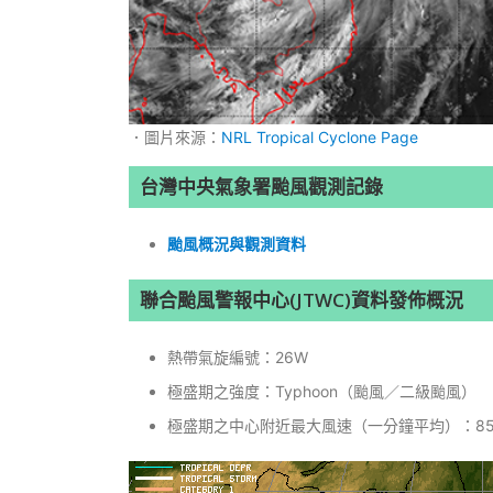
．圖片來源：
NRL Tropical Cyclone Page
台灣中央氣象署颱風觀測記錄
颱風概況與觀測資料
聯合颱風警報中心(JTWC)資料發佈概況
熱帶氣旋編號：26W
極盛期之強度：Typhoon（颱風／二級颱風）
極盛期之中心附近最大風速（一分鐘平均）：85k