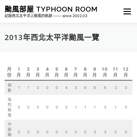
跳
颱風部屋 TYPHOON ROOM
至
選單
主
記錄西北太平洋上颱風的軌跡 ─── since 2002.03
要
內
容
2013年西北太平洋颱風一覽
關於部屋
歷年颱風檔案
颱風統計
各地瞬間風速紀錄
侵台颱風新聞剪報
氣象相關資源
月
1
2
3
4
5
6
7
8
9
10
11
12
份
月
月
月
月
月
月
月
月
月
月
月
月
個
1
1
0
0
0
4
3
6
8
6
2
0
3
數
強
烈
0
0
0
0
0
0
1
1
1
3
1
0
颱
風
中
度
0
0
0
0
0
0
0
0
3
3
0
0
颱