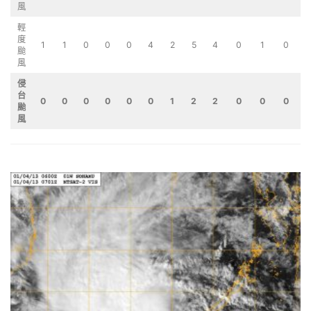
風
輕
度
1
1
0
0
0
4
2
5
4
0
1
0
1
颱
風
侵
台
0
0
0
0
0
0
1
2
2
0
0
0
颱
風