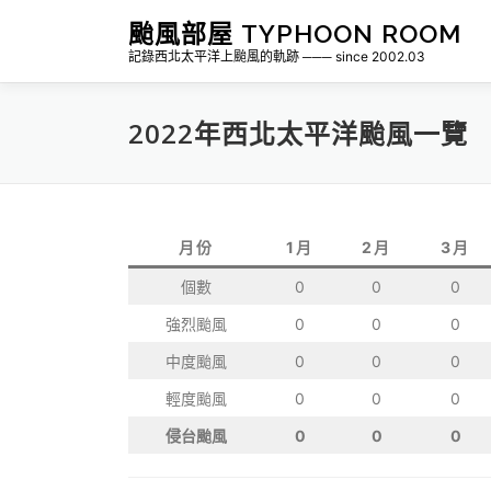
跳
颱風部屋 TYPHOON ROOM
至
記錄西北太平洋上颱風的軌跡 ─── since 2002.03
主
要
內
2022年西北太平洋颱風一覽
容
月份
1月
2月
3月
個數
0
0
0
強烈颱風
0
0
0
中度颱風
0
0
0
輕度颱風
0
0
0
侵台颱風
0
0
0