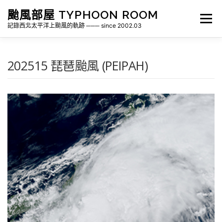
跳
颱風部屋 TYPHOON ROOM
至
選單
主
記錄西北太平洋上颱風的軌跡 ─── since 2002.03
要
內
容
關於部屋
歷年颱風檔案
颱風統計
202515 琵琶颱風 (PEIPAH)
各地瞬間風速紀錄
侵台颱風新聞剪報
氣象相關資源