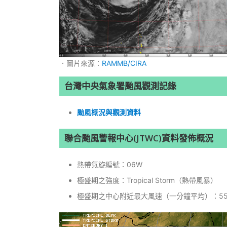
．圖片來源：
RAMMB/CIRA
台灣中央氣象署颱風觀測記錄
颱風概況與觀測資料
聯合颱風警報中心(JTWC)資料發佈概況
熱帶氣旋編號：06W
極盛期之強度：Tropical Storm（熱帶風暴）
極盛期之中心附近最大風速（一分鐘平均）：55k