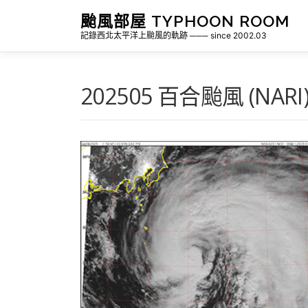
跳
颱風部屋 TYPHOON ROOM
至
記錄西北太平洋上颱風的軌跡 ─── since 2002.03
主
要
內
容
202505 百合颱風 (NARI