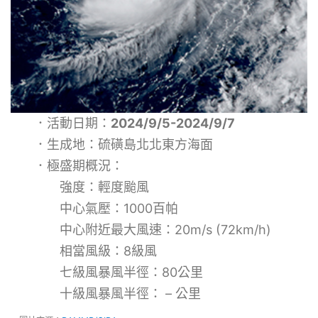
．活動日期：
2024/9/5-2024/9/7
．生成地：硫磺島北北東方海面
．極盛期概況：
強度：輕度颱風
中心氣壓：1000百帕
中心附近最大風速：20m/s (72km/h)
相當風級：8級風
七級風暴風半徑：80公里
十級風暴風半徑： – 公里