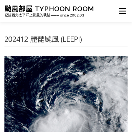
跳
颱風部屋 TYPHOON ROOM
至
選單
主
記錄西北太平洋上颱風的軌跡 ─── since 2002.03
要
內
容
關於部屋
歷年颱風檔案
颱風統計
202412 麗琵颱風 (LEEPI)
各地瞬間風速紀錄
侵台颱風新聞剪報
氣象相關資源