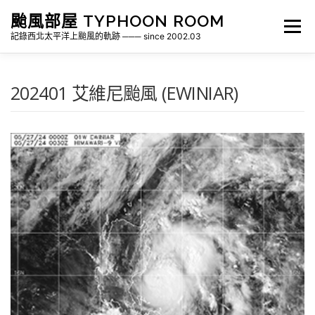
跳
颱風部屋 TYPHOON ROOM
至
選單
主
記錄西北太平洋上颱風的軌跡 ─── since 2002.03
要
內
容
關於部屋
歷年颱風檔案
颱風統計
202401 艾維尼颱風 (EWINIAR)
各地瞬間風速紀錄
侵台颱風新聞剪報
氣象相關資源