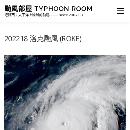
跳
颱風部屋 TYPHOON ROOM
至
選單
主
記錄西北太平洋上颱風的軌跡 ─── since 2002.03
要
內
容
關於部屋
歷年颱風檔案
颱風統計
202218 洛克颱風 (ROKE)
各地瞬間風速紀錄
侵台颱風新聞剪報
氣象相關資源