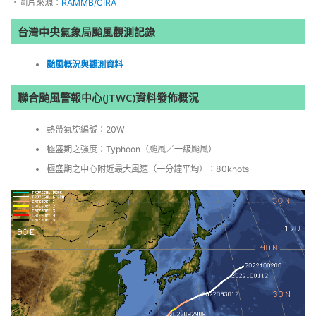
．圖片來源：
RAMMB/CIRA
台灣中央氣象局颱風觀測記錄
颱風概況與觀測資料
聯合颱風警報中心(JTWC)資料發佈概況
熱帶氣旋編號：20W
極盛期之強度：Typhoon（颱風／一級颱風）
極盛期之中心附近最大風速（一分鐘平均）：80knots