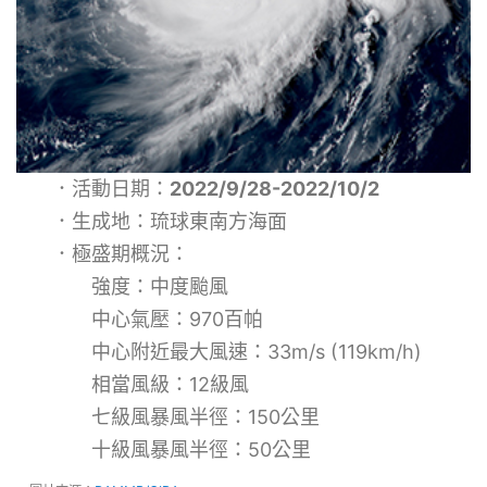
．活動日期：
2022/9/28-2022/10/2
．生成地：琉球東南方海面
．極盛期概況：
強度：中度颱風
中心氣壓：970百帕
中心附近最大風速：33m/s (119km/h)
相當風級：12級風
七級風暴風半徑：150公里
十級風暴風半徑：50公里