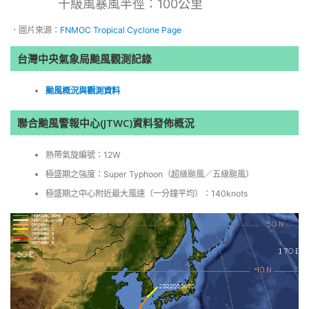
十級風暴風半徑：100公里
．圖片來源：
FNMOC Tropical Cyclone Page
台灣中央氣象局颱風觀測記錄
颱風概況與觀測資料
聯合颱風警報中心(JTWC)資料發佈概況
熱帶氣旋編號：12W
極盛期之強度：Super Typhoon（超級颱風／五級颱風）
極盛期之中心附近最大風速（一分鐘平均）：140knots