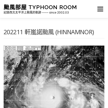
跳
颱風部屋 TYPHOON ROOM
至
選單
主
記錄西北太平洋上颱風的軌跡 ─── since 2002.03
要
內
容
關於部屋
歷年颱風檔案
颱風統計
202211 軒嵐諾颱風 (HINNAMNOR)
各地瞬間風速紀錄
侵台颱風新聞剪報
氣象相關資源