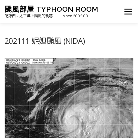
跳
颱風部屋 TYPHOON ROOM
至
選單
主
記錄西北太平洋上颱風的軌跡 ─── since 2002.03
要
內
容
關於部屋
歷年颱風檔案
颱風統計
202111 妮妲颱風 (NIDA)
各地瞬間風速紀錄
侵台颱風新聞剪報
氣象相關資源