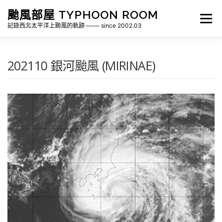
跳
颱風部屋 TYPHOON ROOM
至
選單
主
記錄西北太平洋上颱風的軌跡 ─── since 2002.03
要
內
容
關於部屋
歷年颱風檔案
颱風統計
202110 銀河颱風 (MIRINAE)
各地瞬間風速紀錄
侵台颱風新聞剪報
氣象相關資源