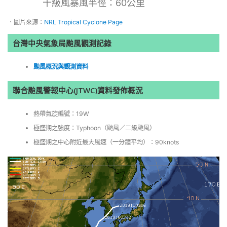
十級風暴風半徑：60公里
．圖片來源：
NRL Tropical Cyclone Page
台灣中央氣象局颱風觀測記錄
颱風概況與觀測資料
聯合颱風警報中心(JTWC)資料發佈概況
熱帶氣旋編號：19W
極盛期之強度：Typhoon（颱風／二級颱風）
極盛期之中心附近最大風速（一分鐘平均）：90knots