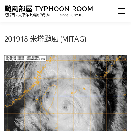
跳
颱風部屋 TYPHOON ROOM
至
選單
主
記錄西北太平洋上颱風的軌跡 ─── since 2002.03
要
內
容
關於部屋
歷年颱風檔案
颱風統計
201918 米塔颱風 (MITAG)
各地瞬間風速紀錄
侵台颱風新聞剪報
氣象相關資源