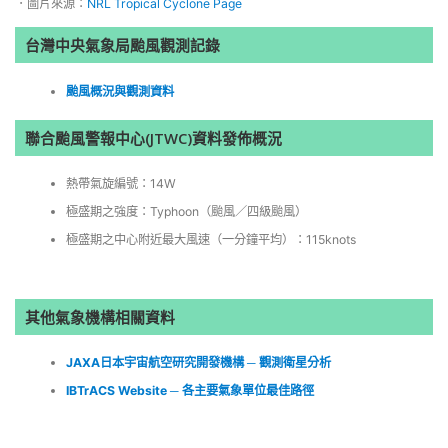
．圖片來源：
NRL Tropical Cyclone Page
台灣中央氣象局颱風觀測記錄
颱風概況與觀測資料
聯合颱風警報中心(JTWC)資料發佈概況
熱帶氣旋編號：14W
極盛期之強度：Typhoon（颱風／四級颱風）
極盛期之中心附近最大風速（一分鐘平均）：115knots
其他氣象機構相關資料
JAXA日本宇宙航空研究開發機構 ─ 觀測衛星分析
IBTrACS Website ─ 各主要氣象單位最佳路徑