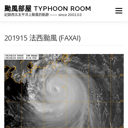
跳
颱風部屋 TYPHOON ROOM
至
選單
主
記錄西北太平洋上颱風的軌跡 ─── since 2002.03
要
內
容
關於部屋
歷年颱風檔案
颱風統計
201915 法西颱風 (FAXAI)
各地瞬間風速紀錄
侵台颱風新聞剪報
氣象相關資源