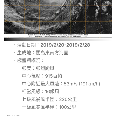
．活動日期：
2019/2/20-2019/2/28
．生成地：關島東南方海面
．極盛期概況：
強度：強烈颱風
中心氣壓：915百帕
中心附近最大風速：53m/s (191km/h)
相當風級：16級風
七級風暴風半徑：220公里
十級風暴風半徑：100公里