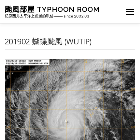
跳
颱風部屋 TYPHOON ROOM
至
選單
主
記錄西北太平洋上颱風的軌跡 ─── since 2002.03
要
內
容
關於部屋
歷年颱風檔案
颱風統計
201902 蝴蝶颱風 (WUTIP)
各地瞬間風速紀錄
侵台颱風新聞剪報
氣象相關資源