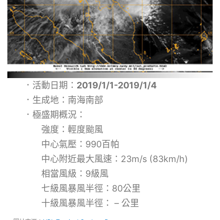
．活動日期：
2019/1/1-2019/1/4
．生成地：南海南部
．極盛期概況：
強度：輕度颱風
中心氣壓：990百帕
中心附近最大風速：23m/s (83km/h)
相當風級：9級風
七級風暴風半徑：80公里
十級風暴風半徑： – 公里