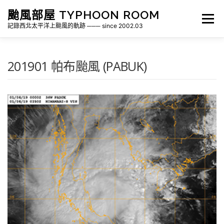
跳
颱風部屋 TYPHOON ROOM
至
選單
主
記錄西北太平洋上颱風的軌跡 ─── since 2002.03
要
內
容
關於部屋
歷年颱風檔案
颱風統計
201901 帕布颱風 (PABUK)
各地瞬間風速紀錄
侵台颱風新聞剪報
氣象相關資源