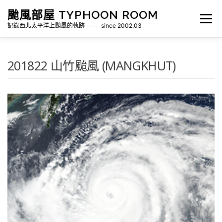
跳
颱風部屋 TYPHOON ROOM
至
選單
主
記錄西北太平洋上颱風的軌跡 ─── since 2002.03
要
內
容
關於部屋
歷年颱風檔案
颱風統計
201822 山竹颱風 (MANGKHUT)
各地瞬間風速紀錄
侵台颱風新聞剪報
氣象相關資源