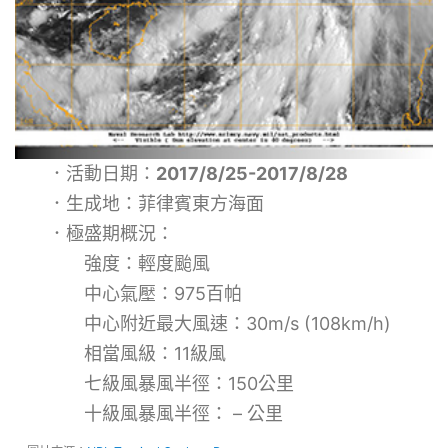
．活動日期：
2017/8/25-2017/8/28
．生成地：菲律賓東方海面
．極盛期概況：
強度：輕度颱風
中心氣壓：975百帕
中心附近最大風速：30m/s (108km/h)
相當風級：11級風
七級風暴風半徑：150公里
十級風暴風半徑： – 公里