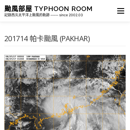
跳
颱風部屋 TYPHOON ROOM
至
選單
主
記錄西北太平洋上颱風的軌跡 ─── since 2002.03
要
內
容
關於部屋
歷年颱風檔案
颱風統計
201714 帕卡颱風 (PAKHAR)
各地瞬間風速紀錄
侵台颱風新聞剪報
氣象相關資源