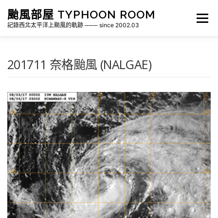
跳
颱風部屋 TYPHOON ROOM
至
選單
主
記錄西北太平洋上颱風的軌跡 ─── since 2002.03
要
內
容
關於部屋
歷年颱風檔案
颱風統計
201711 奈格颱風 (NALGAE)
各地瞬間風速紀錄
侵台颱風新聞剪報
氣象相關資源