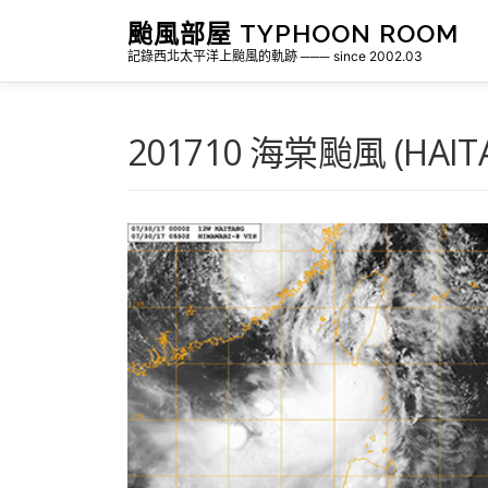
跳
颱風部屋 TYPHOON ROOM
至
記錄西北太平洋上颱風的軌跡 ─── since 2002.03
主
要
內
容
201710 海棠颱風 (HAIT