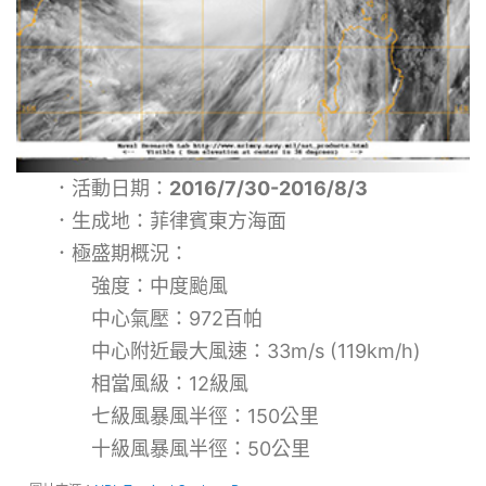
．活動日期：
2016/7/30-2016/8/3
．生成地：菲律賓東方海面
．極盛期概況：
強度：中度颱風
中心氣壓：972百帕
中心附近最大風速：33m/s (119km/h)
相當風級：12級風
七級風暴風半徑：150公里
十級風暴風半徑：50公里