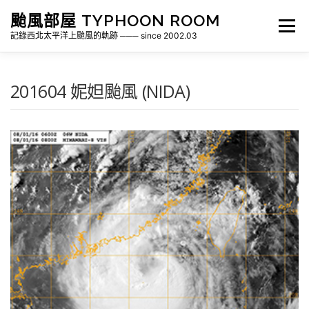
跳
颱風部屋 TYPHOON ROOM
至
選單
主
記錄西北太平洋上颱風的軌跡 ─── since 2002.03
要
內
容
關於部屋
歷年颱風檔案
颱風統計
201604 妮妲颱風 (NIDA)
各地瞬間風速紀錄
侵台颱風新聞剪報
氣象相關資源