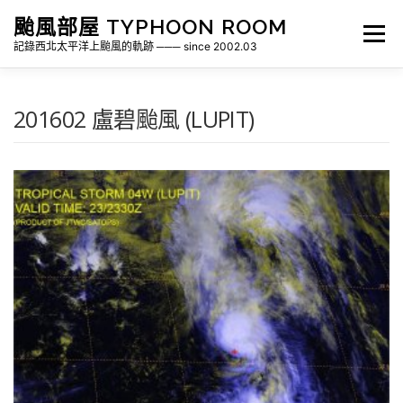
跳
颱風部屋 TYPHOON ROOM
至
選單
主
記錄西北太平洋上颱風的軌跡 ─── since 2002.03
要
內
容
關於部屋
歷年颱風檔案
颱風統計
201602 盧碧颱風 (LUPIT)
各地瞬間風速紀錄
侵台颱風新聞剪報
氣象相關資源