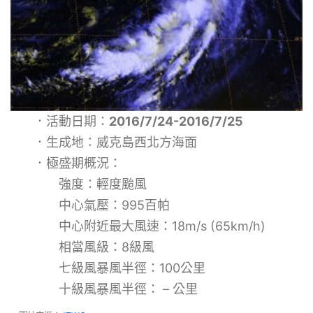
．活動日期：
2016/7/24-2016/7/25
．生成地：威克島西北方海面
．極盛期概況：
強度：輕度颱風
中心氣壓：995百帕
中心附近最大風速：18m/s (65km/h)
相當風級：8級風
七級風暴風半徑：100公里
十級風暴風半徑： – 公里