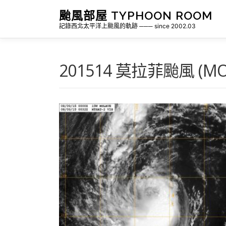
跳
颱風部屋 TYPHOON ROOM
至
記錄西北太平洋上颱風的軌跡 ─── since 2002.03
主
要
內
容
201514 莫拉菲颱風 (MO