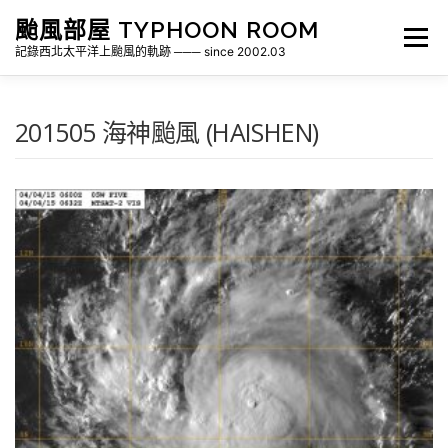
跳
颱風部屋 TYPHOON ROOM
至
選單
主
記錄西北太平洋上颱風的軌跡 ─── since 2002.03
要
內
容
關於部屋
歷年颱風檔案
颱風統計
201505 海神颱風 (HAISHEN)
各地瞬間風速紀錄
侵台颱風新聞剪報
氣象相關資源