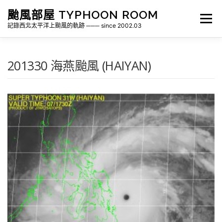
跳
颱風部屋 TYPHOON ROOM
至
選單
主
記錄西北太平洋上颱風的軌跡 ─── since 2002.03
要
內
容
關於部屋
歷年颱風檔案
颱風統計
201330 海燕颱風 (HAIYAN)
各地瞬間風速紀錄
侵台颱風新聞剪報
氣象相關資源