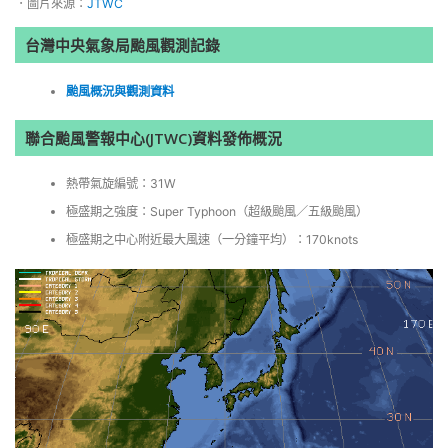
．圖片來源：
JTWC
台灣中央氣象局颱風觀測記錄
颱風概況與觀測資料
聯合颱風警報中心(JTWC)資料發佈概況
熱帶氣旋編號：31W
極盛期之強度：Super Typhoon（超級颱風／五級颱風）
極盛期之中心附近最大風速（一分鐘平均）：170knots