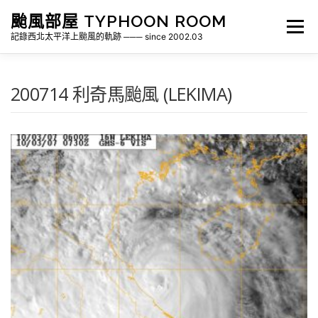
跳
颱風部屋 TYPHOON ROOM
至
選單
主
記錄西北太平洋上颱風的軌跡 ─── since 2002.03
要
內
容
關於部屋
歷年颱風檔案
颱風統計
200714 利奇馬颱風 (LEKIMA)
各地瞬間風速紀錄
侵台颱風新聞剪報
氣象相關資源