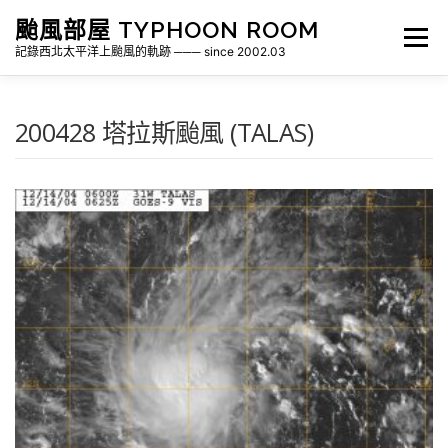
跳
颱風部屋 TYPHOON ROOM
至
選單
主
記錄西北太平洋上颱風的軌跡 ─── since 2002.03
要
內
容
關於部屋
歷年颱風檔案
颱風統計
200428 塔拉斯颱風 (TALAS)
各地瞬間風速紀錄
侵台颱風新聞剪報
氣象相關資源