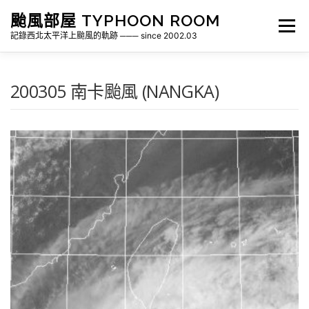
跳
颱風部屋 TYPHOON ROOM
至
選單
主
記錄西北太平洋上颱風的軌跡 ─── since 2002.03
要
內
容
關於部屋
歷年颱風檔案
颱風統計
200305 南卡颱風 (NANGKA)
各地瞬間風速紀錄
侵台颱風新聞剪報
氣象相關資源