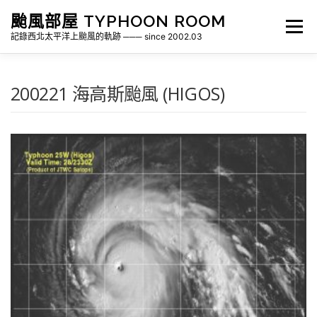
跳
颱風部屋 TYPHOON ROOM
至
選單
主
記錄西北太平洋上颱風的軌跡 ─── since 2002.03
要
內
容
關於部屋
歷年颱風檔案
颱風統計
200221 海高斯颱風 (HIGOS)
各地瞬間風速紀錄
侵台颱風新聞剪報
氣象相關資源