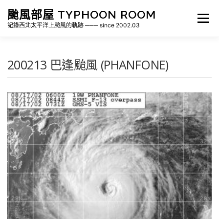
跳
颱風部屋 TYPHOON ROOM
至
選單
主
記錄西北太平洋上颱風的軌跡 ─── since 2002.03
要
內
容
關於部屋
歷年颱風檔案
颱風統計
200213 巴逢颱風 (PHANFONE)
各地瞬間風速紀錄
侵台颱風新聞剪報
氣象相關資源