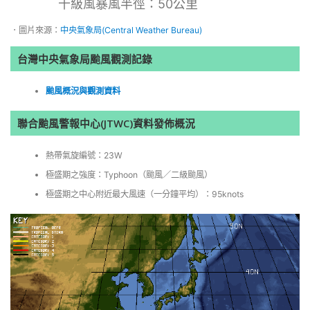
十級風暴風半徑：50公里
．圖片來源：
中央氣象局(Central Weather Bureau)
台灣中央氣象局颱風觀測記錄
颱風概況與觀測資料
聯合颱風警報中心(JTWC)資料發佈概況
熱帶氣旋編號：23W
極盛期之強度：Typhoon（颱風／二級颱風）
極盛期之中心附近最大風速（一分鐘平均）：95knots