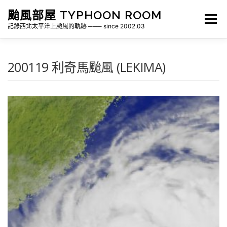
跳
颱風部屋 TYPHOON ROOM
至
選單
主
記錄西北太平洋上颱風的軌跡 ─── since 2002.03
要
內
容
關於部屋
歷年颱風檔案
颱風統計
200119 利奇馬颱風 (LEKIMA)
各地瞬間風速紀錄
侵台颱風新聞剪報
氣象相關資源