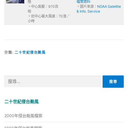
陸
檔案資料
。中心氣壓：970百
。圖片來源：
NOAA Satellite
帕
& Info. Service
。近中心最大風速：70浬／
小時
分類:
二十世紀侵台颱風
搜
尋
關
鍵
二十世紀侵台颱風
字:
2000年侵台颱風檔案