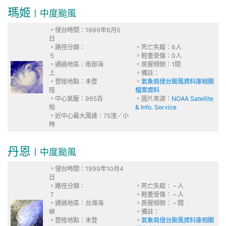
瑪姬
〡中度颱風
。侵台時間：1999年6月5
日
。路徑分類：
。死亡失蹤：6人
５
。輕重受傷：0人
。通過地區：南部海
。房屋傾倒：1間
上
。備註：
。登陸地點：未登
。
氣象局侵台颱風資料庫相關
陸
檔案資料
。中心氣壓：965百
。圖片來源：
NOAA Satellite
帕
& Info. Service
。近中心最大風速：75浬／小
時
丹恩
〡中度颱風
。侵台時間：1999年10月4
日
。路徑分類：
。死亡失蹤： – 人
７
。輕重受傷： – 人
。通過地區：台灣海
。房屋傾倒： – 間
峽
。備註：
。登陸地點：未登
。
氣象局侵台颱風資料庫相關