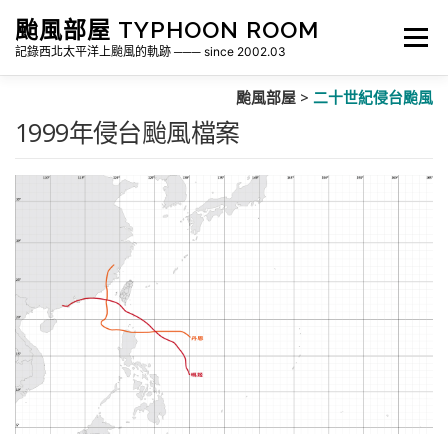
跳
颱風部屋 TYPHOON ROOM
至
選單
主
記錄西北太平洋上颱風的軌跡 ─── since 2002.03
要
內
颱風部屋 >
二十世紀侵台颱風
容
關於部屋
歷年颱風檔案
颱風統計
1999年侵台颱風檔案
各地瞬間風速紀錄
侵台颱風新聞剪報
氣象相關資源