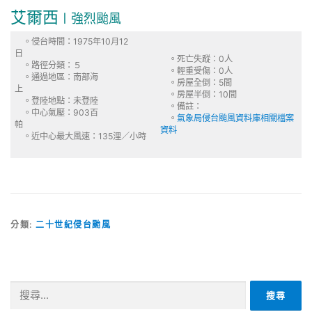
艾爾西
〡強烈颱風
。侵台時間：1975年10月12
日
。死亡失蹤：0人
。路徑分類：５
。輕重受傷：0人
。通過地區：南部海
。房屋全倒：5間
上
。房屋半倒：10間
。登陸地點：未登陸
。備註：
。中心氣壓：903百
。
氣象局侵台颱風資料庫相關檔案
帕
資料
。近中心最大風速：135浬／小時
分類:
二十世紀侵台颱風
搜
尋