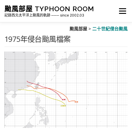
跳
颱風部屋 TYPHOON ROOM
至
選單
主
記錄西北太平洋上颱風的軌跡 ─── since 2002.03
要
內
颱風部屋 >
二十世紀侵台颱風
容
關於部屋
歷年颱風檔案
颱風統計
1975年侵台颱風檔案
各地瞬間風速紀錄
侵台颱風新聞剪報
氣象相關資源