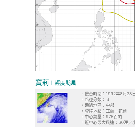
寶莉
〡輕度颱風
。侵台時間：1992年8
。路徑分
。通過地區
。登陸地點：宜
。中心氣壓：9
。近中心最大風速：6