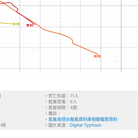
月28日
。死亡失蹤：11人
類：３
。輕重受傷：6人
：中部
。房屋傾倒：4間
蘭－花蓮
。備註：
75百帕
。
氣象局侵台颱風資料庫相關檔案資料
0浬／小時
。圖片來源：
Digital Typhoon