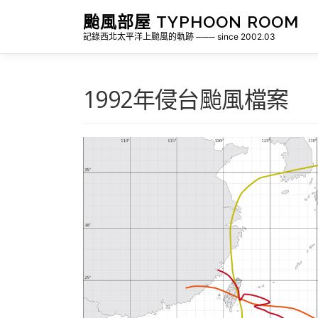
跳
颱風部屋 TYPHOON ROOM
至
記錄西北太平洋上颱風的軌跡 ─── since 2002.03
主
要
內
容
1992年侵台颱風檔案