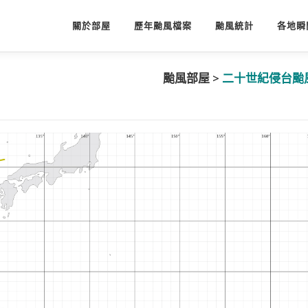
關於部屋
歷年颱風檔案
颱風統計
各地瞬
颱風部屋 >
二十世紀侵台颱