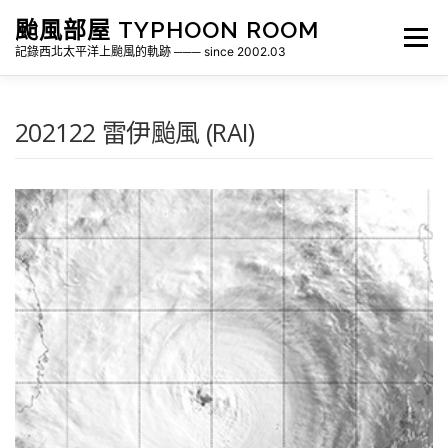
跳
颱風部屋 TYPHOON ROOM
至
選單
主
記錄西北太平洋上颱風的軌跡 ─── since 2002.03
要
內
容
關於部屋
歷年颱風檔案
颱風統計
202122 雷伊颱風 (RAI)
各地瞬間風速紀錄
侵台颱風新聞剪報
氣象相關資源