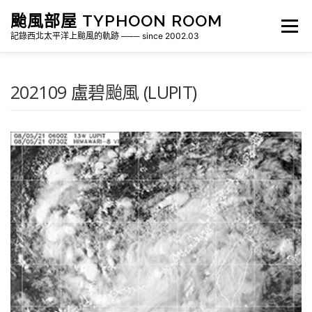
跳
颱風部屋 TYPHOON ROOM
至
選單
主
記錄西北太平洋上颱風的軌跡 ─── since 2002.03
要
內
容
關於部屋
歷年颱風檔案
颱風統計
202109 盧碧颱風 (LUPIT)
各地瞬間風速紀錄
侵台颱風新聞剪報
氣象相關資源