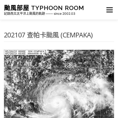
跳
颱風部屋 TYPHOON ROOM
至
選單
主
記錄西北太平洋上颱風的軌跡 ─── since 2002.03
要
內
容
關於部屋
歷年颱風檔案
颱風統計
202107 查帕卡颱風 (CEMPAKA)
各地瞬間風速紀錄
侵台颱風新聞剪報
氣象相關資源