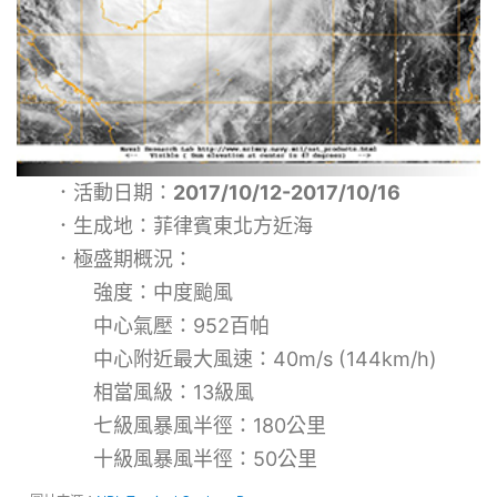
．活動日期：
2017/10/12-2017/10/16
．生成地：菲律賓東北方近海
．極盛期概況：
強度：中度颱風
中心氣壓：952百帕
中心附近最大風速：40m/s (144km/h)
相當風級：13級風
七級風暴風半徑：180公里
十級風暴風半徑：50公里