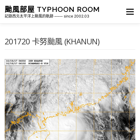
跳
颱風部屋 TYPHOON ROOM
至
選單
主
記錄西北太平洋上颱風的軌跡 ─── since 2002.03
要
內
容
關於部屋
歷年颱風檔案
颱風統計
201720 卡努颱風 (KHANUN)
各地瞬間風速紀錄
侵台颱風新聞剪報
氣象相關資源