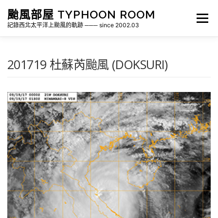
跳
颱風部屋 TYPHOON ROOM
至
選單
主
記錄西北太平洋上颱風的軌跡 ─── since 2002.03
要
內
容
關於部屋
歷年颱風檔案
颱風統計
201719 杜蘇芮颱風 (DOKSURI)
各地瞬間風速紀錄
侵台颱風新聞剪報
氣象相關資源