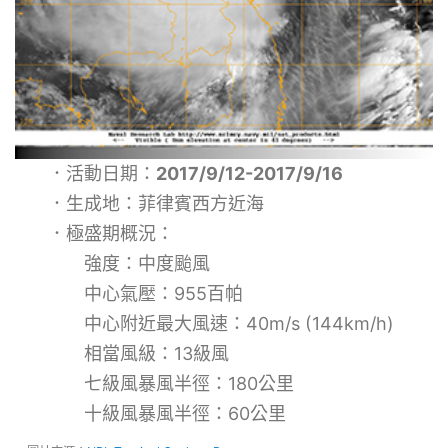
．活動日期：
2017/9/12-2017/9/16
．生成地：菲律賓西方近海
．極盛期概況：
強度：中度颱風
中心氣壓：955百帕
中心附近最大風速：40m/s (144km/h)
相當風級：13級風
七級風暴風半徑：180公里
十級風暴風半徑：60公里