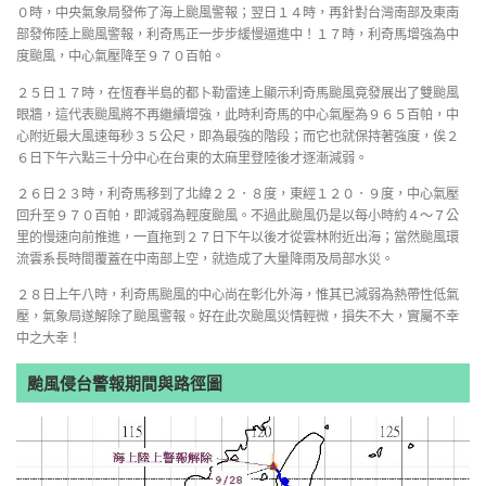
０時，中央氣象局發佈了海上颱風警報；翌日１４時，再針對台灣南部及東南
部發佈陸上颱風警報，利奇馬正一步步緩慢逼進中！１７時，利奇馬增強為中
度颱風，中心氣壓降至９７０百帕。
２５日１７時，在恆春半島的都卜勒雷達上顯示利奇馬颱風竟發展出了雙颱風
眼牆，這代表颱風將不再繼續增強，此時利奇馬的中心氣壓為９６５百帕，中
心附近最大風速每秒３５公尺，即為最強的階段；而它也就保持著強度，俟２
６日下午六點三十分中心在台東的太麻里登陸後才逐漸減弱。
２６日２３時，利奇馬移到了北緯２２．８度，東經１２０．９度，中心氣壓
回升至９７０百帕，即減弱為輕度颱風。不過此颱風仍是以每小時約４～７公
里的慢速向前推進，一直拖到２７日下午以後才從雲林附近出海；當然颱風環
流雲系長時間覆蓋在中南部上空，就造成了大量降雨及局部水災。
２８日上午八時，利奇馬颱風的中心尚在彰化外海，惟其已減弱為熱帶性低氣
壓，氣象局遂解除了颱風警報。好在此次颱風災情輕微，損失不大，實屬不幸
中之大幸！
颱風侵台警報期間與路徑圖