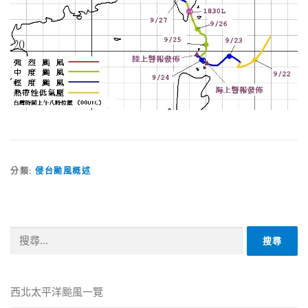
分類:
侵台颱風概述
搜
尋
關
鍵
字:
西北太平洋颱風一覽