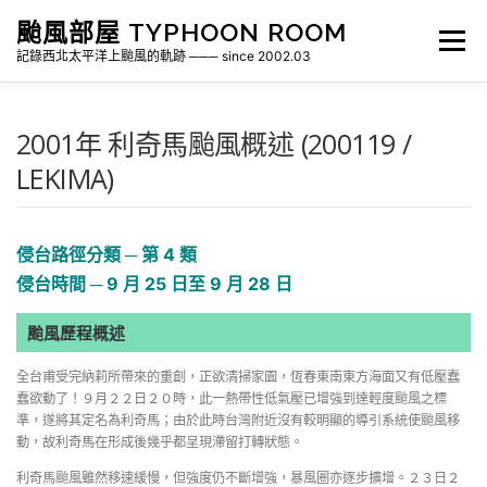
跳
颱風部屋 TYPHOON ROOM
至
選單
主
記錄西北太平洋上颱風的軌跡 ─── since 2002.03
要
內
容
關於部屋
歷年颱風檔案
颱風統計
2001年 利奇馬颱風概述 (200119 /
LEKIMA)
各地瞬間風速紀錄
侵台颱風新聞剪報
氣象相關資源
侵台路徑分類 ─ 第 4 類
侵台時間 ─ 9 月 25 日至 9 月 28 日
颱風歷程概述
全台甫受完納莉所帶來的重創，正欲清掃家園，恆春東南東方海面又有低壓蠢
蠢欲動了！９月２２日２０時，此一熱帶性低氣壓已增強到達輕度颱風之標
準，遂將其定名為利奇馬；由於此時台灣附近沒有較明顯的導引系統使颱風移
動，故利奇馬在形成後幾乎都呈現滯留打轉狀態。
利奇馬颱風雖然移速緩慢，但強度仍不斷增強，暴風圈亦逐步擴增。２３日２