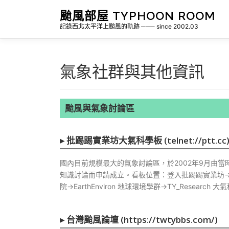
跳
颱風部屋 TYPHOON ROOM
至
記錄西北太平洋上颱風的軌跡 ─── since 2002.03
主
要
內
容
氣象社群與其他資訊
颱風與氣象討論區
▸
批踢踢實業坊大氣科學板 (telnet://ptt.cc
國內目前規模最大的氣象討論區，於2002年9月由
知識討論而申請成立。看板位置：登入批踢踢實業坊→(C)l
院→EarthEnviron 地球環境學群→TY_Resear
▸
台灣颱風論壇 (https://twtybbs.com/)