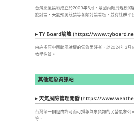
台灣颱風論壇成立於2009年6月，是國內頗具規模
旋討論、天氣預測競猜等各類討論看板，並有社群平台
▸
TY Board論壇 (https://www.tyboard.ne
由許多原中國颱風論壇的氣象愛好者，於2024年3
教學性質。
其他氣象資訊站
▸
天氣風險管理開發 (https://www.weatherr
台灣第一個經由許可而可播報氣象資訊的民營氣象公
等。