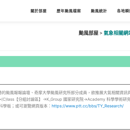
關於部屋
歷年颱風檔案
颱風統計
各地瞬
颱風部屋 >
氣象相關網
)
當時的颱風報報論壇、奇摩大學颱風研究所部分成員，欲推展大氣相關資訊
ass【分組討論區】→K_Group 國家研究院→Academy 科學學術研
ch 大氣科學板；或可瀏覽網頁版本：
https://www.ptt.cc/bbs/TY_Research/