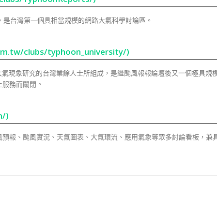
入，是台灣第一個具相當規模的網路大氣科學討論區。
w/clubs/typhoon_university/)
愛大氣現象研究的台灣業餘人士所組成，是繼颱風報報論壇後又一個極具規
終止服務而關閉。
/)
風預報、颱風實況、天氣圖表、大氣環流、應用氣象等眾多討論看板，兼