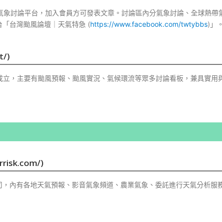
的氣象討論平台，加入會員方可發表文章。討論區內分氣象討論、全球熱帶
「台灣颱風論壇｜天氣特急 (
https://www.facebook.com/twtybbs
)」
t/)
月成立，主要有颱風預報、颱風實況、氣候環流等眾多討論看板，兼具實用
isk.com/)
司，內有各地天氣預報、影音氣象頻道、農業氣象、委託進行天氣分析服