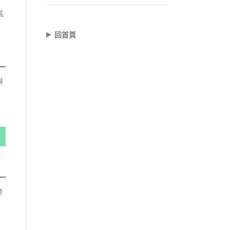
氣
。
▸
回首頁
與
務