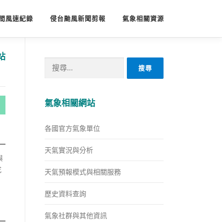
間風速紀錄
侵台颱風新聞剪報
氣象相關資源
站
搜
尋
關
鍵
氣象相關網站
字:
各國官方氣象單位
天氣實況與分析
與
究
天氣預報模式與相關服務
歷史資料查詢
氣象社群與其他資訊