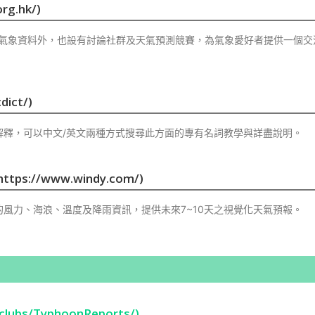
g.hk/)
項氣象資料外，也設有討論社群及天氣預測競賽，為氣象愛好者提供一個交
ict/)
解釋，可以中文/英文兩種方式搜尋此方面的專有名詞教學與詳盡說明。
(https://www.windy.com/)
風力、海浪、溫度及降雨資訊，提供未來7~10天之視覺化天氣預報。
lubs/TyphoonReports/)