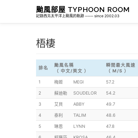
跳
颱風部屋 TYPHOON ROOM
至
記錄西北太平洋上颱風的軌跡 ─── since 2002.03
主
要
內
容
梧棲
颱風名稱
瞬間最大風速
排名
（ 中文/英文 ）
（ M/S ）
1
梅姬
MEGI
57.2
2
蘇迪勒
SOUDELOR
54.2
3
艾貝
ABBY
49.7
4
泰利
TALIM
48.6
5
琳恩
LYNN
47.8
6
柯羅莎
KROSA
46.4