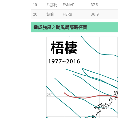
19
凡那比
FANAPI
37.5
20
賀伯
HERB
36.9
造成強風之颱風局部路徑圖