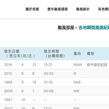
關於部屋
歷年颱風檔案
颱風統計
各地瞬
颱風部屋 >
各地瞬間風速紀
發生日期
發生時間
風向
備註
（ 西元年/月/日 ）
（台灣時間）
2016
9
27
15:21
NNW
距今最近紀錄
2015
8
8
05:05
N
1986
9
19
01:18
NNE
2005
9
1
00:06
NW
1987
10
－
－
－
2007
10
6
17:11
NW