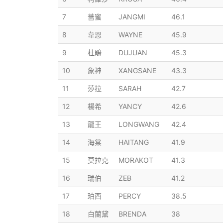
7
薔蜜
JANGMI
46.1
8
韋恩
WAYNE
45.9
9
杜鵑
DUJUAN
45.3
10
象神
XANGSANE
43.3
11
莎拉
SARAH
42.7
12
楊希
YANCY
42.6
13
龍王
LONGWANG
42.4
14
海棠
HAITANG
41.9
15
莫拉克
MORAKOT
41.3
16
瑞伯
ZEB
41.2
17
珀西
PERCY
38.5
18
白蘭黛
BRENDA
38