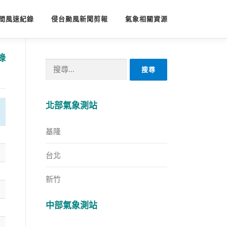
間風速紀錄
侵台颱風新聞剪報
氣象相關資源
錄
搜
尋
關
鍵
北部氣象測站
字:
基隆
台北
新竹
中部氣象測站