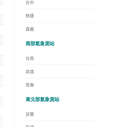
台中
梧棲
嘉義
南部氣象測站
台南
高雄
恆春
東北部氣象測站
宜蘭