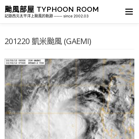
跳
颱風部屋 TYPHOON ROOM
至
選單
主
記錄西北太平洋上颱風的軌跡 ─── since 2002.03
要
內
容
關於部屋
歷年颱風檔案
颱風統計
201220 凱米颱風 (GAEMI)
各地瞬間風速紀錄
侵台颱風新聞剪報
氣象相關資源