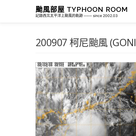
跳
颱風部屋 TYPHOON ROOM
至
記錄西北太平洋上颱風的軌跡 ─── since 2002.03
主
要
內
容
200907 柯尼颱風 (GONI