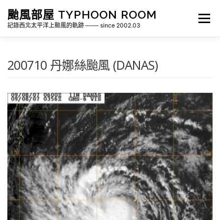
跳
颱風部屋 TYPHOON ROOM
至
選單
主
記錄西北太平洋上颱風的軌跡 ─── since 2002.03
要
內
容
關於部屋
歷年颱風檔案
颱風統計
200710 丹娜絲颱風 (DANAS)
各地瞬間風速紀錄
侵台颱風新聞剪報
氣象相關資源