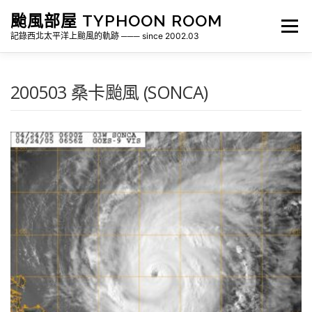
跳
颱風部屋 TYPHOON ROOM
至
選單
主
記錄西北太平洋上颱風的軌跡 ─── since 2002.03
要
內
容
關於部屋
歷年颱風檔案
颱風統計
200503 桑卡颱風 (SONCA)
各地瞬間風速紀錄
侵台颱風新聞剪報
氣象相關資源